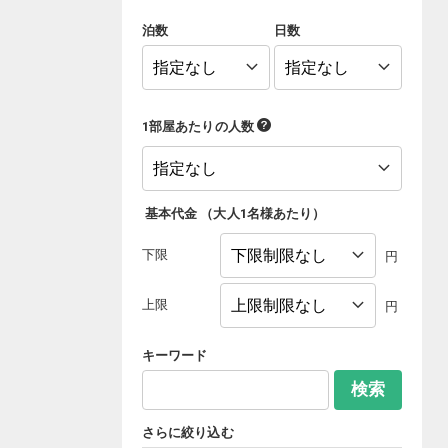
泊数
日数
1部屋あたりの人数
基本代金
（
大人1名様あたり
）
下限
円
上限
円
キーワード
検索
さらに絞り込む