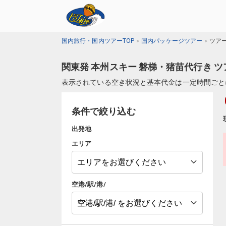
国内旅行・国内ツアーTOP
国内パッケージツアー
ツア
関東発 本州スキー 磐梯・猪苗代行き 
表示されている空き状況と基本代金は一定時間ごと
条件で絞り込む
出発地
エリア
空港/駅/港/