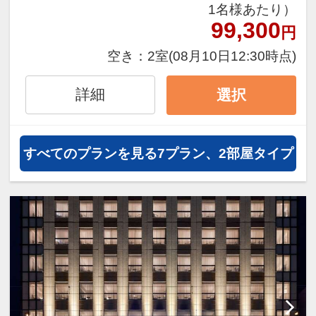
1名様あたり）
C/O ～11:00
99,300
円
■ □ ■ □ ■ □ ■ □
2017年工事完了しました
空き：
2室
(08月10日12:30時点)
全室無料Wi-Fi利用可能！（使用上限
なし）
詳細
選択
※有線LANはご利用頂けませんので
ご注意ください。
■ □ ■ □ ■ □ ■ □
すべてのプランを見る
7プラン、2部屋タイプ