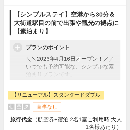
【シンプルステイ】空港から30分＆
大街道駅目の前で出張や観光の拠点に
【素泊まり】
プランのポイント
＼＼2026年4月16日オープン！／／
いつでも予約可能な、シンプルな素
泊まりプランです。
松山の中心部に位置し、道後温泉ま
での路面電車乗り場はホテル目の
【リニューアル】スタンダードダブル
前。
松山城や繁華街の周辺散策や食べ歩
食事なし
朝
昼
夕
き、観光や出張に絶好なロケーショ
旅行代金
（航空券+宿泊 2名1室ご利用時 大人
ンです。
1名様あたり）
■食事：なし