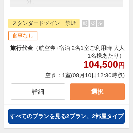
分。
観光にもビジネスシーンにも最適な
ホテルです。
スタンダードツイン 禁煙
朝
昼
夕
※こちらのプランには朝食はつきま
せん。
食事なし
ご朝食をご希望の場合別途フロント
旅行代金
（航空券+宿泊 2名1室ご利用時 大人
にてお申し付けください。
1名様あたり）
[アクセス]
104,500
円
・伊予鉄「松山市駅」より徒歩1分
・松山空港から空港リムジンバスで
空き：
1室
(08月10日12:30時点)
約24分「松山市駅」下車徒歩1分
・松山自動車道「松山IC」より車で
詳細
選択
約15分
[駐車場]
提携駐車場：伊予鉄市駅西駐車場
すべてのプランを見る
2プラン、2部屋タイプ
（ホテルより徒歩2分/先着順）
※駐車料金はホテルの自動チェック