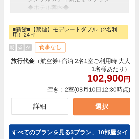
◆ホテル案内◆
チェックイン 14：00
チェックアウト 11：00
■新館■【禁煙】モデレートダブル（2名利
2F フロント・会議室
用）24㎡
1F 朝食会場「サルヴァトーレ・
食事なし
朝
昼
夕
クオモ＆バール」「吉長」
3F・10F 自動販売機
旅行代金
（航空券+宿泊 2名1室ご利用時 大人
7F コインランドリー
1名様あたり）
◆駐車場◆
102,900
円
ホテル裏側に立体駐車場がございま
空き：
2室
(08月10日12:30時点)
す。（先着順。ご予約はできませ
ん）
詳細
選択
料金：1,200円（14：00～翌11：
00） 台数：38台
車高制限：1.55ｍ（18台）2.05ｍ
すべてのプランを見る
3プラン、10部屋タイ
（20台）