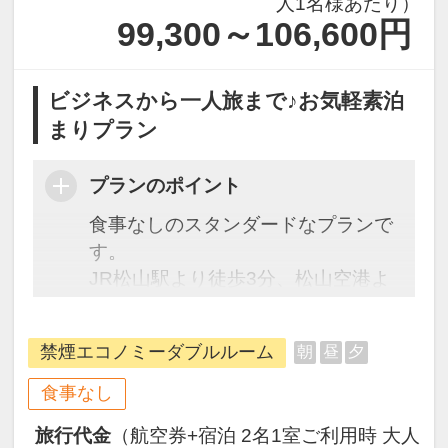
人1名様あたり）
99,300～106,600
円
ビジネスから一人旅まで♪お気軽素泊
まりプラン
プランのポイント
食事なしのスタンダードなプランで
す。
JR松山駅より徒歩3分、松山空港よ
り車で15分。ビジネス・観光の拠点
に最適な当館を是非ご利用くださ
禁煙エコノミーダブルルーム
朝
昼
夕
い。
【プラン内容】
食事なし
食事なし
旅行代金
（航空券+宿泊 2名1室ご利用時 大人
C/I 14:00～