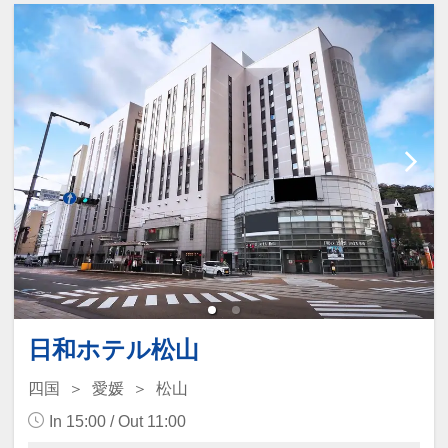
イン機にてご精算いただき、
駐車券をフロントへご提示くださ
い。
[客室]
・全室禁煙
・シモンズ社製ポケットコイルベッ
ト
・加湿機能付き空気清浄機
・全室Wi-Fi完備
[３F大浴場]
・営業時間 6：00AM～10：00AM
/ 15：00P～25：00PM
男性浴場にスチームサウナ・女性浴
日和ホテル松山
場にミストサウナあり
四国
愛媛
松山
家族風呂あり（予約制/60分 3,000
円）
In 15:00 / Out 11:00
[サービス]