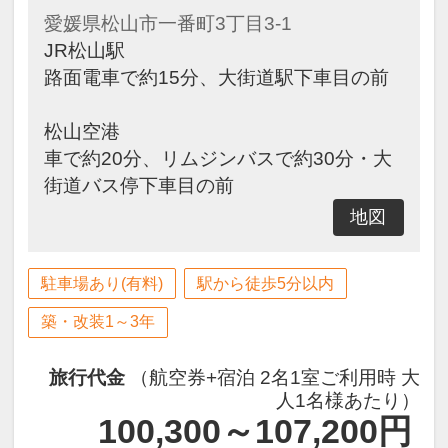
愛媛県松山市一番町3丁目3-1
・ウェルカムドリンクサービス
JR松山駅
14：00～23：00
路面電車で約15分、大街道駅下車目の前
・全室VODシアター無料サービス
最新映画など100タイトル以上が
松山空港
見放題！
車で約20分、リムジンバスで約30分・大
※成人向けコンテンツは有料となり
街道バス停下車目の前
ます。
地図
駐車場あり(有料)
駅から徒歩5分以内
築・改装1～3年
旅行代金
（航空券+宿泊 2名1室ご利用時 大
人1名様あたり）
100,300～107,200
円