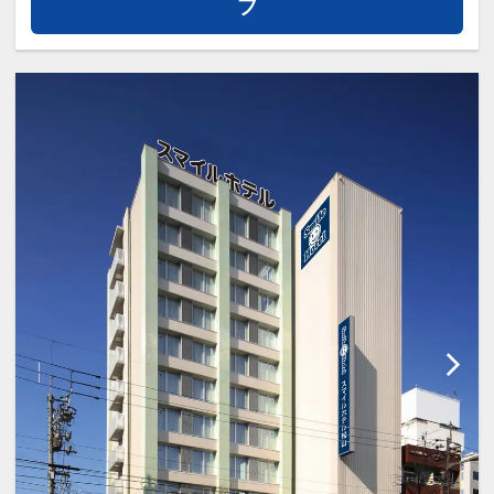
プ
※サイズオーバー、満車時の場合
は、徒歩5，6分の近隣駐車場へ車の
ご移動をお願いします。
週末やGW中はご案内にお時間がか
かることがあるかと存じますが、予
めご了承下さいませ。
◆添い寝◆
ベッド１台につき小学生以下のお子
様は無料でご宿泊いただけます。
※ツインルームの場合、大人1名、
子供1名でのご利用の際は、大人2名
料金となります。