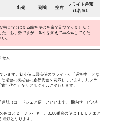
フライト差額
出発
到着
空席
/1名※1
条件に当てはまる航空便の空席が見つかりませんで
した。お手数ですが、条件を変えて再検索してくだ
さい。
ません
しています。初期値は最安値のフライトが「選択中」とな
した場合の初期値の旅行代金を表示しています。別フラ
「旅行代金」がリアルタイムに変わります。
同運航（コードシェア便）といいます。 機内サービスも
番台の便はスターフライヤー、3100番台の便はＩＢＥＸエア
よる運航となります。