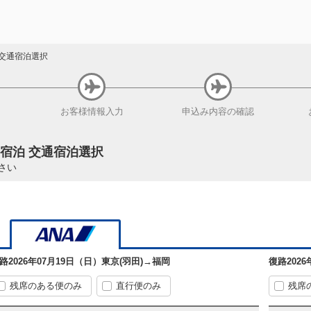
交通宿泊選択
お客様
情報入力
申込み内容
の確認
+宿泊 交通宿泊選択
さい
路
2026年07月19日（日）
東京(羽田)
→
福岡
復路
202
残席のある便のみ
直行便のみ
残席