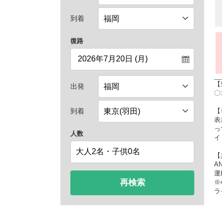
到着
復路
【
出発
〇
【
到着
表
っ
人数
イ
【
A
運
再検索
※
ラ