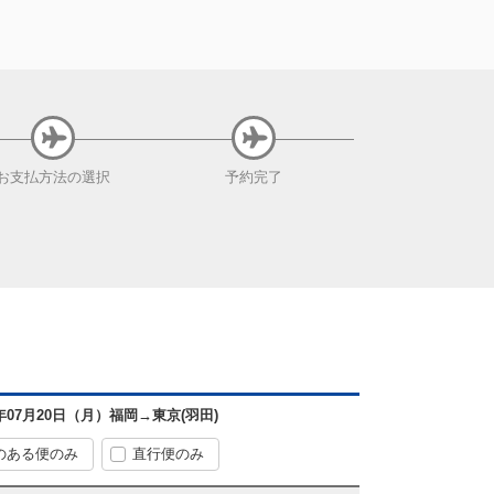
お支払方法
の選択
予約完了
6年07月20日（月）
福岡
→
東京(羽田)
のある便のみ
直行便のみ