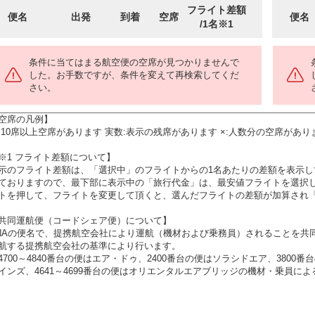
フライト差額
便名
出発
到着
空席
便名
/1名※1
条件に当てはまる航空便の空席が見つかりませんで
した。お手数ですが、条件を変えて再検索してくだ
さい。
空席の凡例】
:10席以上空席があります 実数:表示の残席があります ×:人数分の空席があり
※1 フライト差額について】
示のフライト差額は、「選択中」のフライトからの1名あたりの差額を表示
ておりますので、最下部に表示中の「旅行代金」は、最安値フライトを選択
トを押して、フライトを変更して頂くと、選んだフライトの差額が加算され
共同運航便（コードシェア便）について】
NAの便名で、提携航空会社により運航（機材および乗務員）されることを共
航する提携航空会社の基準により行います。
4700～4840番台の便はエア・ドゥ、2400番台の便はソラシドエア、3800
インズ、4641～4699番台の便はオリエンタルエアブリッジの機材・乗員に