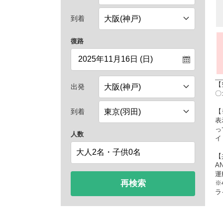
到着
復路
【
出発
〇
【
到着
表
っ
人数
イ
【
A
運
再検索
※
ラ