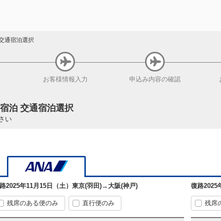
交通宿泊選択
お客様
情報入力
申込み内容
の確認
+宿泊 交通宿泊選択
さい
路
2025年11月15日（土）
東京(羽田)
→
大阪(神戸)
復路
202
残席のある便のみ
直行便のみ
残席