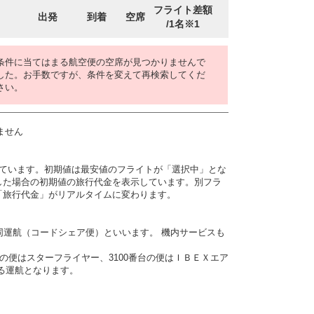
フライト差額
出発
到着
空席
/1名※1
条件に当てはまる航空便の空席が見つかりませんで
した。お手数ですが、条件を変えて再検索してくだ
さい。
ません
しています。初期値は最安値のフライトが「選択中」とな
した場合の初期値の旅行代金を表示しています。別フラ
「旅行代金」がリアルタイムに変わります。
同運航（コードシェア便）といいます。 機内サービスも
番台の便はスターフライヤー、3100番台の便はＩＢＥＸエア
よる運航となります。