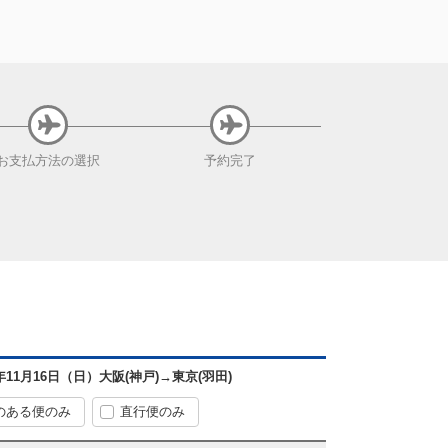
お支払方法
の選択
予約完了
5年11月16日（日）
大阪(神戸)
→
東京(羽田)
のある便のみ
直行便のみ