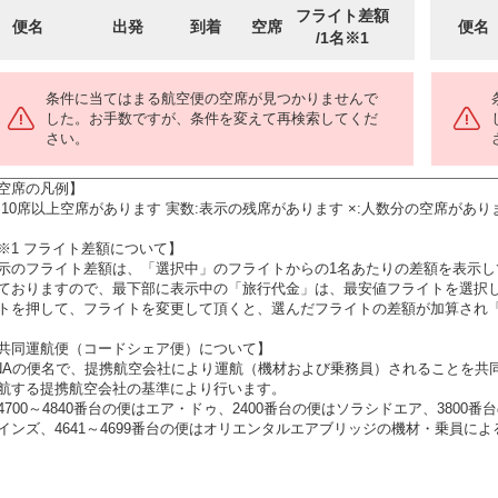
フライト差額
便名
出発
到着
空席
便名
/1名※1
条件に当てはまる航空便の空席が見つかりませんで
した。お手数ですが、条件を変えて再検索してくだ
さい。
空席の凡例】
:10席以上空席があります 実数:表示の残席があります ×:人数分の空席があり
※1 フライト差額について】
示のフライト差額は、「選択中」のフライトからの1名あたりの差額を表示
ておりますので、最下部に表示中の「旅行代金」は、最安値フライトを選択
トを押して、フライトを変更して頂くと、選んだフライトの差額が加算され
共同運航便（コードシェア便）について】
NAの便名で、提携航空会社により運航（機材および乗務員）されることを共
航する提携航空会社の基準により行います。
4700～4840番台の便はエア・ドゥ、2400番台の便はソラシドエア、3800
インズ、4641～4699番台の便はオリエンタルエアブリッジの機材・乗員に