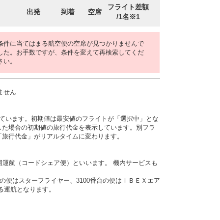
フライト差額
出発
到着
空席
/1名※1
条件に当てはまる航空便の空席が見つかりませんで
した。お手数ですが、条件を変えて再検索してくだ
さい。
ません
しています。初期値は最安値のフライトが「選択中」とな
した場合の初期値の旅行代金を表示しています。別フラ
「旅行代金」がリアルタイムに変わります。
同運航（コードシェア便）といいます。 機内サービスも
番台の便はスターフライヤー、3100番台の便はＩＢＥＸエア
よる運航となります。