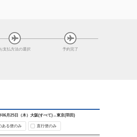
お支払方法
の選択
予約完了
6年06月25日（木）
大阪(すべて)
→
東京(羽田)
のある便のみ
直行便のみ