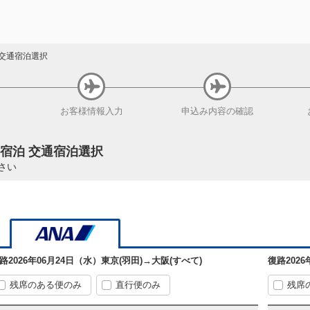
交通宿泊選択
お客様
情報入力
申込み内容
の確認
+宿泊 交通宿泊選択
さい
路
2026年06月24日（水）
東京(羽田)
→
大阪(すべて)
復路
202
残席のある便のみ
直行便のみ
残席