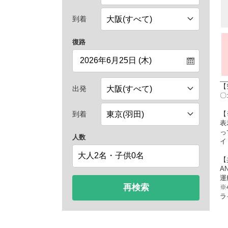
到着
復路
【
出発
〇
【
到着
表
っ
人数
イ
【
A
運
再検索
※
ラ