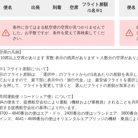
フライト差額
便名
出発
到着
空席
便名
/1名※1
条件に当てはまる航空便の空席が見つかりませんで
した。お手数ですが、条件を変えて再検索してくだ
さい。
空席の凡例】
:10席以上空席があります 実数:表示の残席があります ×:人数分の空席があり
※1 フライト差額について】
示のフライト差額は、「選択中」のフライトからの1名あたりの差額を表示
ておりますので、最下部に表示中の「旅行代金」は、最安値フライトを選択
トを押して、フライトを変更して頂くと、選んだフライトの差額が加算され
共同運航便（コードシェア便）について】
NAの便名で、提携航空会社により運航（機材および乗務員）されることを共
航する提携航空会社の基準により行います。
4700～4840番台の便はエア・ドゥ、2400番台の便はソラシドエア、3800
インズ、4641～4699番台の便はオリエンタルエアブリッジの機材・乗員に