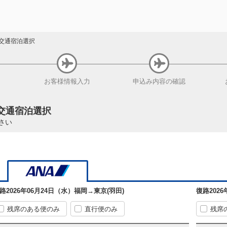
交通宿泊選択
お客様
情報入力
申込み内容
の確認
 交通宿泊選択
さい
路
2026年06月24日（水）
福岡
→
東京(羽田)
復路
202
残席のある便のみ
直行便のみ
残席