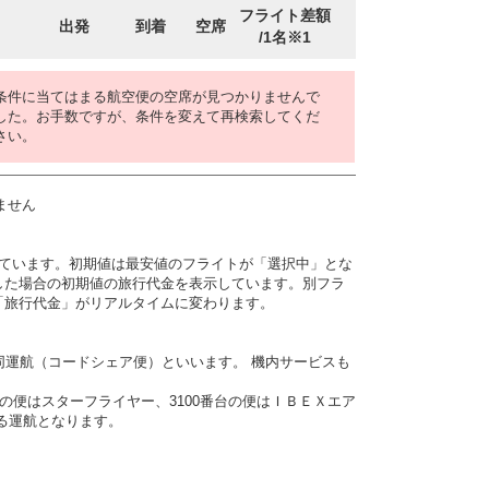
フライト差額
出発
到着
空席
/1名※1
条件に当てはまる航空便の空席が見つかりませんで
した。お手数ですが、条件を変えて再検索してくだ
さい。
ません
しています。初期値は最安値のフライトが「選択中」とな
した場合の初期値の旅行代金を表示しています。別フラ
「旅行代金」がリアルタイムに変わります。
同運航（コードシェア便）といいます。 機内サービスも
番台の便はスターフライヤー、3100番台の便はＩＢＥＸエア
よる運航となります。