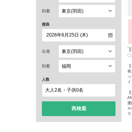
到着
復路
【
出発
〇
【
到着
表
っ
人数
イ
【
A
運
再検索
※
ラ