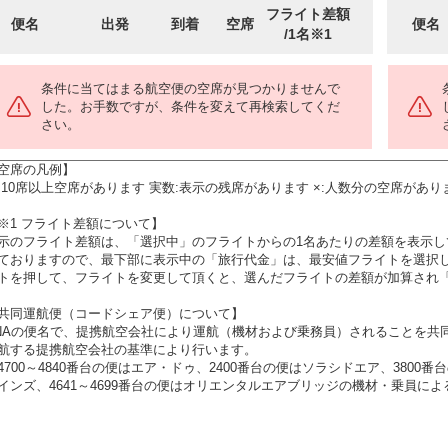
フライト差額
便名
出発
到着
空席
便名
/1名※1
条件に当てはまる航空便の空席が見つかりませんで
した。お手数ですが、条件を変えて再検索してくだ
さい。
空席の凡例】
:10席以上空席があります 実数:表示の残席があります ×:人数分の空席があり
※1 フライト差額について】
示のフライト差額は、「選択中」のフライトからの1名あたりの差額を表示
ておりますので、最下部に表示中の「旅行代金」は、最安値フライトを選択
トを押して、フライトを変更して頂くと、選んだフライトの差額が加算され
共同運航便（コードシェア便）について】
NAの便名で、提携航空会社により運航（機材および乗務員）されることを共
航する提携航空会社の基準により行います。
4700～4840番台の便はエア・ドゥ、2400番台の便はソラシドエア、3800
インズ、4641～4699番台の便はオリエンタルエアブリッジの機材・乗員に