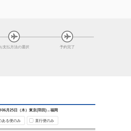
お支払方法
の選択
予約完了
6年06月25日（木）
東京(羽田)
→
福岡
のある便のみ
直行便のみ